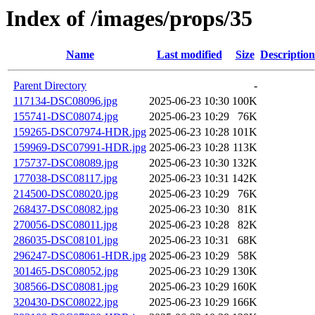
Index of /images/props/35
Name
Last modified
Size
Description
Parent Directory
-
117134-DSC08096.jpg
2025-06-23 10:30
100K
155741-DSC08074.jpg
2025-06-23 10:29
76K
159265-DSC07974-HDR.jpg
2025-06-23 10:28
101K
159969-DSC07991-HDR.jpg
2025-06-23 10:28
113K
175737-DSC08089.jpg
2025-06-23 10:30
132K
177038-DSC08117.jpg
2025-06-23 10:31
142K
214500-DSC08020.jpg
2025-06-23 10:29
76K
268437-DSC08082.jpg
2025-06-23 10:30
81K
270056-DSC08011.jpg
2025-06-23 10:28
82K
286035-DSC08101.jpg
2025-06-23 10:31
68K
296247-DSC08061-HDR.jpg
2025-06-23 10:29
58K
301465-DSC08052.jpg
2025-06-23 10:29
130K
308566-DSC08081.jpg
2025-06-23 10:29
160K
320430-DSC08022.jpg
2025-06-23 10:29
166K