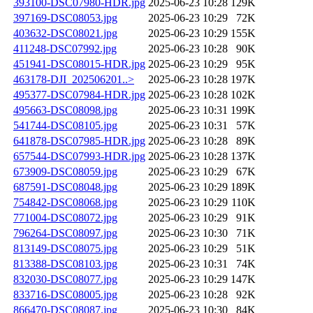
393100-DSC07980-HDR.jpg
2025-06-23 10:28
129K
397169-DSC08053.jpg
2025-06-23 10:29
72K
403632-DSC08021.jpg
2025-06-23 10:29
155K
411248-DSC07992.jpg
2025-06-23 10:28
90K
451941-DSC08015-HDR.jpg
2025-06-23 10:29
95K
463178-DJI_202506201..>
2025-06-23 10:28
197K
495377-DSC07984-HDR.jpg
2025-06-23 10:28
102K
495663-DSC08098.jpg
2025-06-23 10:31
199K
541744-DSC08105.jpg
2025-06-23 10:31
57K
641878-DSC07985-HDR.jpg
2025-06-23 10:28
89K
657544-DSC07993-HDR.jpg
2025-06-23 10:28
137K
673909-DSC08059.jpg
2025-06-23 10:29
67K
687591-DSC08048.jpg
2025-06-23 10:29
189K
754842-DSC08068.jpg
2025-06-23 10:29
110K
771004-DSC08072.jpg
2025-06-23 10:29
91K
796264-DSC08097.jpg
2025-06-23 10:30
71K
813149-DSC08075.jpg
2025-06-23 10:29
51K
813388-DSC08103.jpg
2025-06-23 10:31
74K
832030-DSC08077.jpg
2025-06-23 10:29
147K
833716-DSC08005.jpg
2025-06-23 10:28
92K
866470-DSC08087.jpg
2025-06-23 10:30
84K